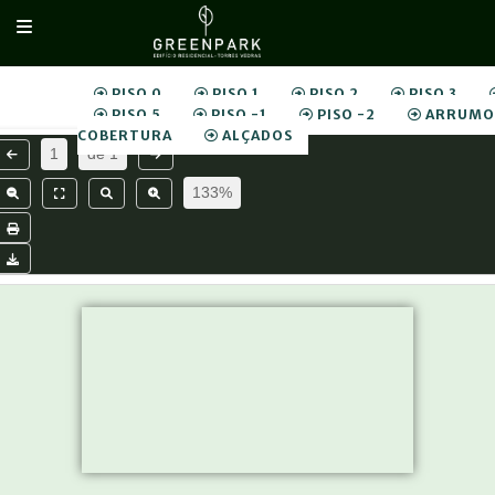
PISO 0
PISO 1
PISO 2
PISO 3
PISO 5
PISO -1
PISO -2
ARRUMO
COBERTURA
ALÇADOS
1
de
1
133%