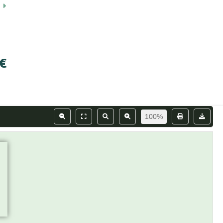
5
 €
100%