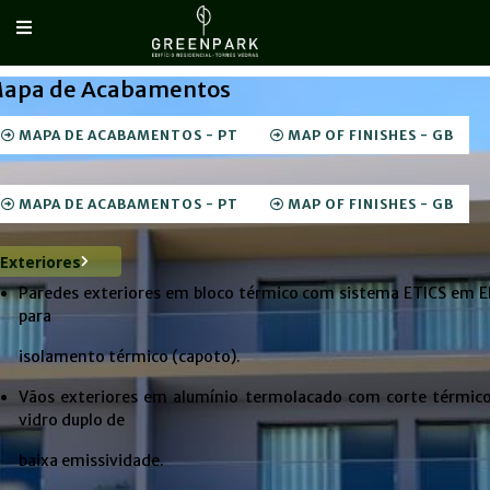
apa de Acabamentos
MAPA DE ACABAMENTOS - PT
MAP OF FINISHES - GB
MAPA DE ACABAMENTOS - PT
MAP OF FINISHES - GB
Exteriores
Paredes exteriores em bloco térmico com sistema ETICS em 
para
isolamento térmico (capoto).
Vãos exteriores em alumínio termolacado com corte térmico
vidro duplo de
baixa emissividade.