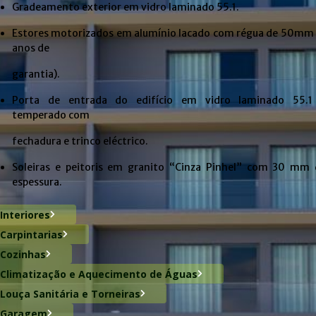
Gradeamento exterior em vidro laminado 55.1.
Estores motorizados em alumínio lacado com régua de 50mm 
anos de
garantia).
Porta de entrada do edifício em vidro laminado 55.1
temperado com
fechadura e trinco eléctrico.
Soleiras e peitoris em granito “Cinza Pinhel” com 30 mm 
espessura.
Interiores
Carpintarias
Cozinhas
Climatização e Aquecimento de Águas
Louça Sanitária e Torneiras
Garagem