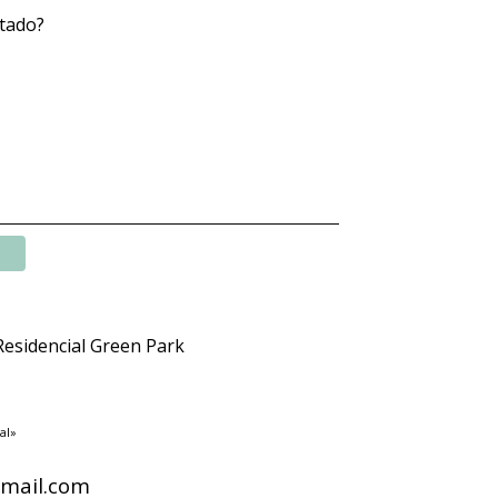
tado?
 Residencial Green Park
al»
mail.com