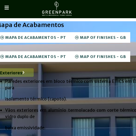
apa de Acabamentos
MAPA DE ACABAMENTOS - PT
MAP OF FINISHES - GB
MAPA DE ACABAMENTOS - PT
MAP OF FINISHES - GB
Exteriores
Paredes exteriores em bloco térmico com sistema ETICS em 
para
isolamento térmico (capoto).
Vãos exteriores em alumínio termolacado com corte térmico
vidro duplo de
baixa emissividade.