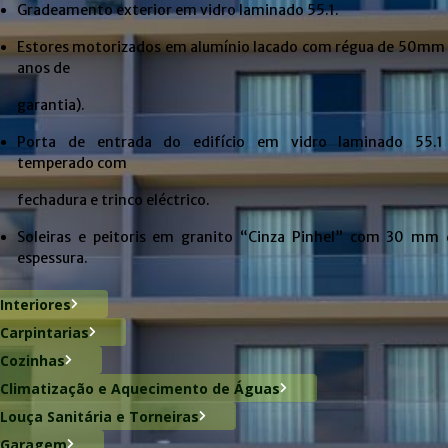
Gradeamento exterior em vidro laminado 55.1.
Estores motorizados em alumínio lacado com régua de 50mm 
anos de
garantia).
Porta de entrada do edifício em vidro laminado 55.1
temperado com
fechadura e trinco eléctrico.
Soleiras e peitoris em granito “Cinza Pinhel” com 30 mm 
espessura.
Interiores
Carpintarias
Cozinhas
Climatização e Aquecimento de Águas
Louça Sanitária e Torneiras
Garagem