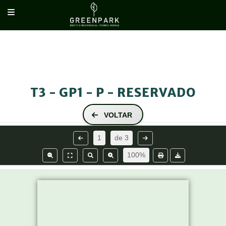
RESERVADO
PISO 4
PISO 5
T3 - GP1 - P - RESERVADO
VOLTAR
1
de
3
100%