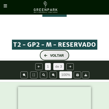
RESERVADO
PISO 4
PISO 5
T2 - GP2 - M - RESERVADO
VOLTAR
1
de
3
100%