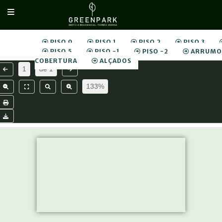
PISO 0
PISO 1
PISO 2
PISO 3
PISO 5
PISO -1
PISO -2
ARRUMO
COBERTURA
ALÇADOS
1
de
1
133%