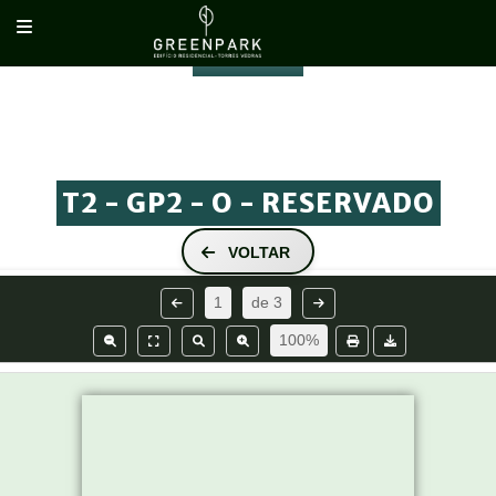
RESERVADO
PISO 4
PISO 5
T2 - GP2 - O - RESERVADO
VOLTAR
1
de
3
100%