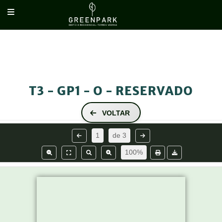
RESERVADO
PISO 4
PISO 5
T3 - GP1 - O - RESERVADO
VOLTAR
1
de
3
100%