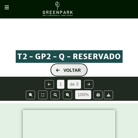
RESERVADO
PISO 5
PISO -1
T2 - GP2 - Q - RESERVADO
VOLTAR
1
de
3
100%