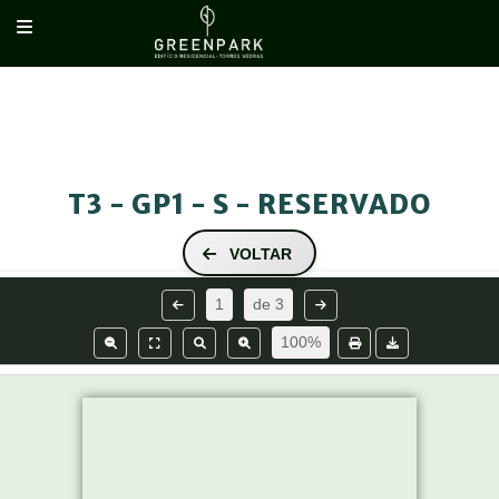
RESERVADO
PISO 5
PISO -1
T3 - GP1 - S - RESERVADO
VOLTAR
1
de
3
100%