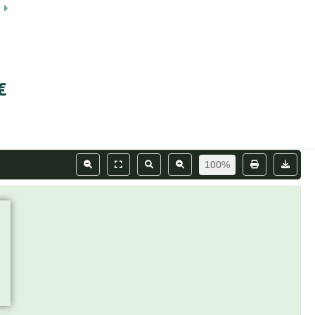
3
€
100%